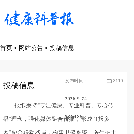
首页
> 网站公告 > 投稿信息
发布时间：
3110
投稿信息
2025-9-24
报纸
秉持
“专注健康、专业科普、专心传
23:24:36
播”理念，
强化
媒体融合传播，
形成
“
1报多
网”融合联动格局
，构建卫健系统、医生护士、